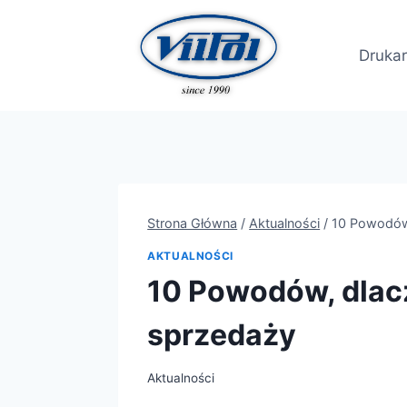
Przejdź
do
Drukar
treści
Strona Główna
/
Aktualności
/
10 Powodów
AKTUALNOŚCI
10 Powodów, dlac
sprzedaży
Aktualności