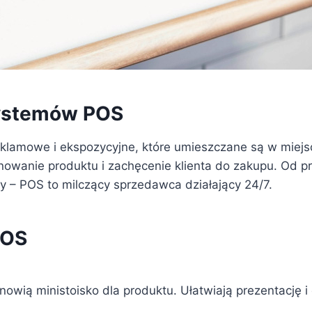
ystemów POS
eklamowe i ekspozycyjne, które umieszczane są w miej
onowanie produktu i zachęcenie klienta do zakupu. Od p
 – POS to milczący sprzedawca działający 24/7.
POS
anowią ministoisko dla produktu. Ułatwiają prezentację 