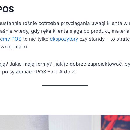
POS
eustannie rośnie potrzeba przyciągania uwagi klienta w
nie wtedy, gdy ręka klienta sięga po produkt, materia
temy POS
to nie tylko
ekspozytory
czy standy – to strat
wojej marki.
ją? Jakie mają formy? I jak je dobrze zaprojektować, by
k po systemach POS – od A do Z.