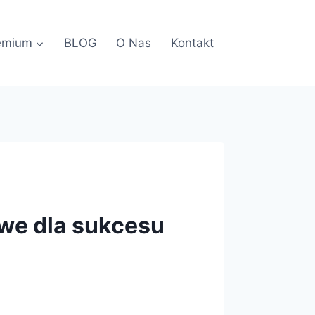
emium
BLOG
O Nas
Kontakt
we dla sukcesu