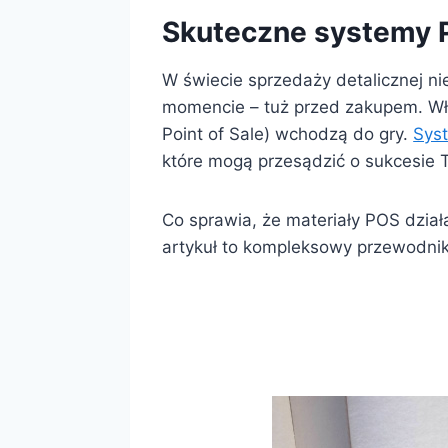
Skuteczne s
ystemy 
W świecie sprzedaży detalicznej ni
momencie – tuż przed zakupem. Właś
Point of Sale) wchodzą do gry.
Sys
które mogą przesądzić o sukcesie T
Co sprawia, że materiały POS działa
artykuł to kompleksowy przewodni